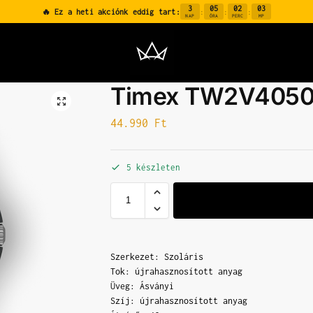
3
05
02
02
🔥 Ez a heti akciónk eddig tart:
:
:
:
NAP
ÓRA
PERC
MP
Timex TW2V405
44.990
Ft
5 készleten
Szerkezet: Szoláris
Tok: újrahasznosított anyag
Üveg: Ásványi
Szíj: újrahasznosított anyag