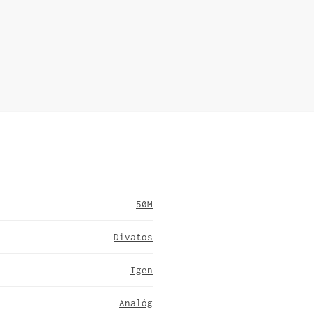
50M
Divatos
Igen
Analóg