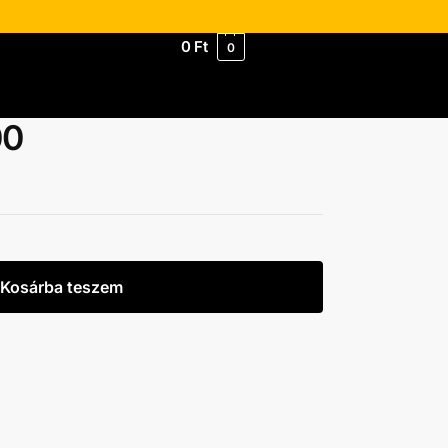
0
Ft
0
00
Kosárba teszem