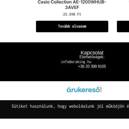
Casio Collection AE-1200WHUB-
3AVEF
25.990
Ft
Tovább olvasom
Kapcsolat
Elérhetőségek:
info@oraking.hu
+36 20 399 8105
Árukereső.hu