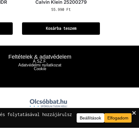
1DR
Calvin Klein 25200279
55.990
Ft
Kosárba teszem
Feltételek & adatvédelem
Á.SZ.F.
Adatvédelmi nyilatkozat
Cookie