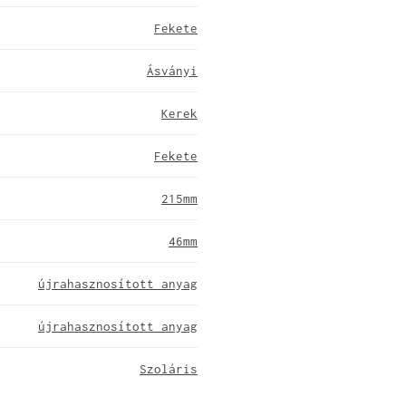
Fekete
Ásványi
Kerek
Fekete
215mm
46mm
újrahasznosított anyag
újrahasznosított anyag
Szoláris