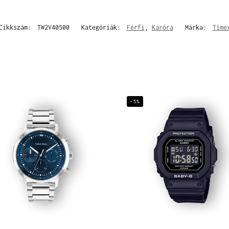
Cikkszám:
TW2V40500
Kategóriák:
Férfi
,
Karóra
Márka:
Time
-5%