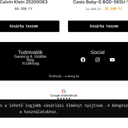
Calvin Klein 25200063
Casio Baby-G BGD-565U-
60.990
Ft
35.990
Ft
37.990
Ft
Kosárba teszem
Kosárba teszem
Tudnivalók
Social
Garancia & Jótállás
Blog
Vízállóság
ÓraKirály - oraking.hu
G
Google értékelések
★★★★★
Buza Gáspár E.V.