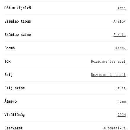
Dátum kijelző
Igen
Számlap típus
Analóg
Számlap színe
Fekete
Forma
Kerek
Tok
Rozsdamentes acél
Szíj
Rozsdamentes acél
Szíj színe
Ezüst
Átmérő
45mm
Vízállóság
200M
Szerkezet
Automatikus