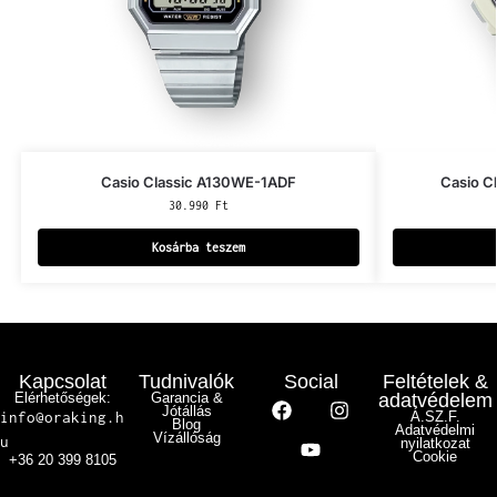
Casio Classic A130WE-1ADF
Casio C
30.990
Ft
Kosárba teszem
Kapcsolat
Tudnivalók
Social
Feltételek &
Elérhetőségek:
Garancia &
adatvédelem
Jótállás
info@oraking.h
Á.SZ.F.
Blog
Adatvédelmi
Vízállóság
u
nyilatkozat
Cookie
+36 20 399 8105