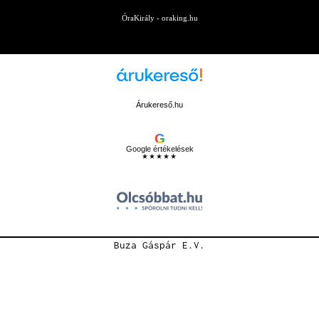
ÓraKirály - oraking.hu
Árukereső.hu
G
Google értékelések
★★★★★
Buza Gáspár E.V.