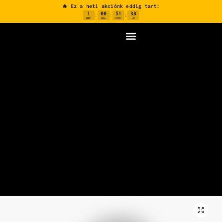
🔥 Ez a heti akciónk eddig tart:
1
00
51
37
:
:
:
NAP
ÓRA
PERC
MP