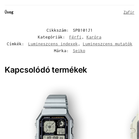
Üveg
Zafír
Cikkszám:
SPB101J1
Kategóriák:
Férfi
,
Karóra
Címkék:
Lumineszcens indexek
,
Lumineszcens mutatók
Márka:
Seiko
Kapcsolódó termékek