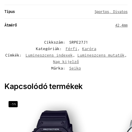
Típus
Sportos, Divatos
Átmérő
42,4mm
Cikkszám:
SRPE27J1
Kategóriák:
Férfi
,
Karóra
Címkék:
Lumineszcens indexek
,
Lumineszcens mutatók
,
Nap kijelző
Márka:
Seiko
Kapcsolódó termékek
-5%