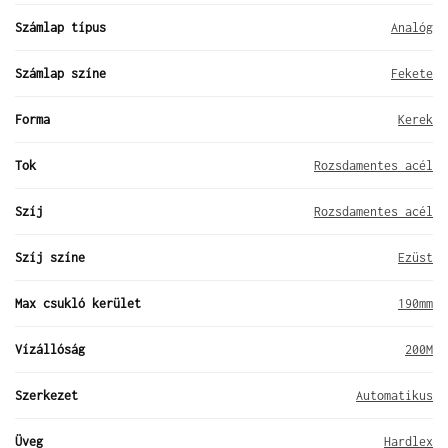
Számlap típus
Analóg
Számlap színe
Fekete
Forma
Kerek
Tok
Rozsdamentes acél
Szíj
Rozsdamentes acél
Szíj színe
Ezüst
Max csukló kerület
190mm
Vízállóság
200M
Szerkezet
Automatikus
Üveg
Hardlex