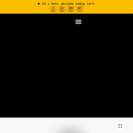
🔥 Ez a heti akciónk eddig tart:
1
21
05
00
:
:
:
NAP
ÓRA
PERC
MP