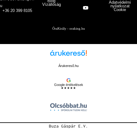
Blog
Adatvédelmi
Vízállóság
u
nyilatkozat
Cookie
+36 20 399 8105
ÓraKirály - oraking.hu
Árukereső.hu
G
Google értékelések
★★★★★
Buza Gáspár E.V.