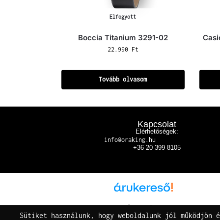
Elfogyott
Boccia Titanium 3291-02
Casi
22.990
Ft
Tovább olvasom
Kapcsolat
Elérhetőségek:
info@oraking.hu
+36 20 399 8105
Árukereső.hu