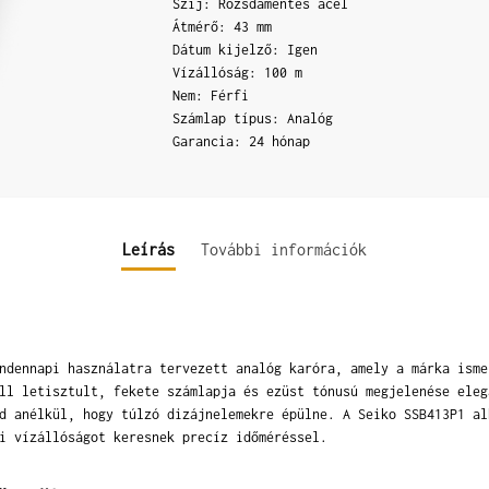
Szíj: Rozsdamentes acél
Átmérő: 43 mm
Dátum kijelző: Igen
Vízállóság: 100 m
Nem: Férfi
Számlap típus: Analóg
Garancia: 24 hónap
Leírás
További információk
ndennapi használatra tervezett analóg karóra, amely a márka isme
ll letisztult, fekete számlapja és ezüst tónusú megjelenése eleg
d anélkül, hogy túlzó dizájnelemekre épülne. A Seiko SSB413P1 al
i vízállóságot keresnek precíz időméréssel.