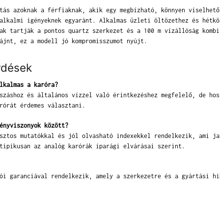
tás azoknak a férfiaknak, akik egy megbízható, könnyen viselhető
alkalmi igényeknek egyaránt. Alkalmas üzleti öltözethez és hétkö
ak tartják a pontos quartz szerkezet és a 100 m vízállóság kombi
ájnt, ez a modell jó kompromisszumot nyújt.
rdések
lkalmas a karóra?
száshoz és általános vízzel való érintkezéshez megfelelő, de hos
rórát érdemes választani.
ényviszonyok között?
sztos mutatókkal és jól olvasható indexekkel rendelkezik, ami ja
tipikusan az analóg karórák iparági elvárásai szerint.
ói garanciával rendelkezik, amely a szerkezetre és a gyártási hi