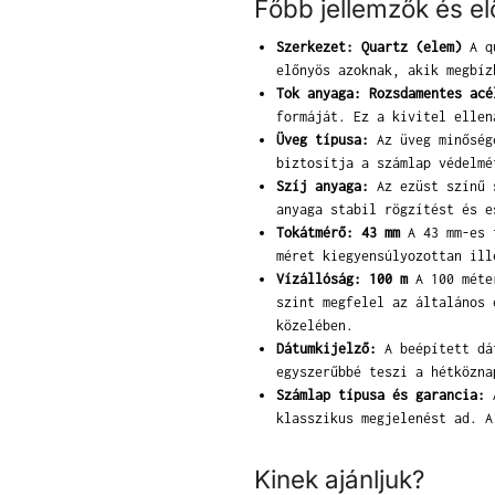
Főbb jellemzők és e
Szerkezet: Quartz (elem)
A qu
előnyös azoknak, akik megbíz
Tok anyaga: Rozsdamentes acé
formáját. Ez a kivitel ellen
Üveg típusa:
Az üveg minősége
biztosítja a számlap védelmé
Szíj anyaga:
Az ezüst színű s
anyaga stabil rögzítést és e
Tokátmérő: 43 mm
A 43 mm-es t
méret kiegyensúlyozottan ill
Vízállóság: 100 m
A 100 méter
szint megfelel az általános 
közelében.
Dátumkijelző:
A beépített dát
egyszerűbbé teszi a hétközna
Számlap típusa és garancia:
A
klasszikus megjelenést ad. A
Kinek ajánljuk?