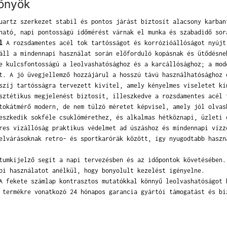
lőnyök
artz szerkezet stabil és pontos járást biztosít alacsony karban
ható, napi pontosságú időmérést várnak el munka és szabadidő sor
l
A rozsdamentes acél tok tartósságot és korrózióállóságot nyújt
áll a mindennapi használat során előforduló kopásnak és ütődésne
 kulcsfontosságú a leolvashatósághoz és a karcállósághoz; a mod
t. A jó üvegjellemző hozzájárul a hosszú távú használhatósághoz 
zíj tartósságra tervezett kivitel, amely kényelmes viseletet kí
sztétikus megjelenést biztosít, illeszkedve a rozsdamentes acél 
okátmérő modern, de nem túlzó méretet képvisel, amely jól olvas
eszkedik sokféle csuklómérethez, és alkalmas hétköznapi, üzleti 
es vízállóság praktikus védelmet ad úszáshoz és mindennapi vízz
elvárásoknak retro- és sportkarórák között, így nyugodtabb haszn
umkijelző segít a napi tervezésben és az időpontok követésében.
pi használatot anélkül, hogy bonyolult kezelést igényelne.
 fekete számlap kontrasztos mutatókkal könnyű leolvashatóságot 
 termékre vonatkozó 24 hónapos garancia gyártói támogatást és bi