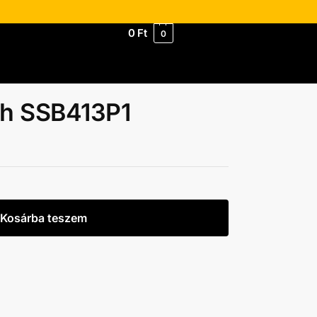
0
Ft
0
ph SSB413P1
Kosárba teszem