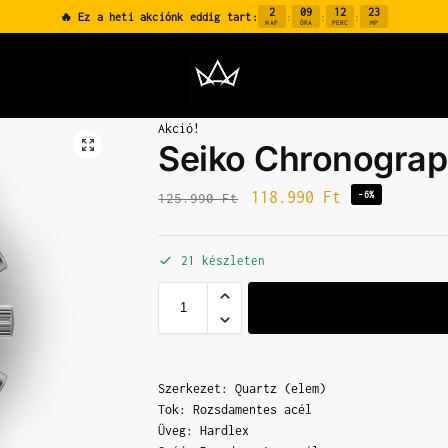
2
09
12
22
🔥 Ez a heti akciónk eddig tart:
:
:
:
NAP
ÓRA
PERC
MP
Akció!
Seiko Chronogra
118.990
Ft
-6%
125.990
Ft
21 készleten
Szerkezet: Quartz (elem)
Tok: Rozsdamentes acél
Üveg: Hardlex