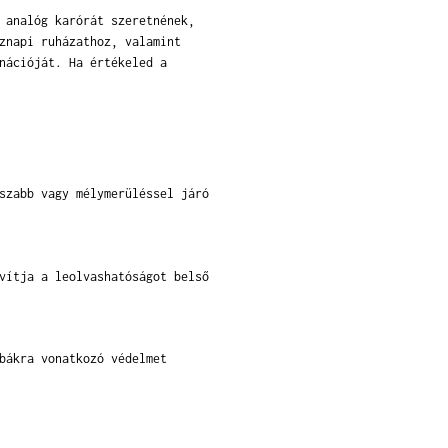
 analóg karórát szeretnének,
znapi ruházathoz, valamint
nációját. Ha értékeled a
szabb vagy mélymerüléssel járó
vítja a leolvashatóságot belső
bákra vonatkozó védelmet