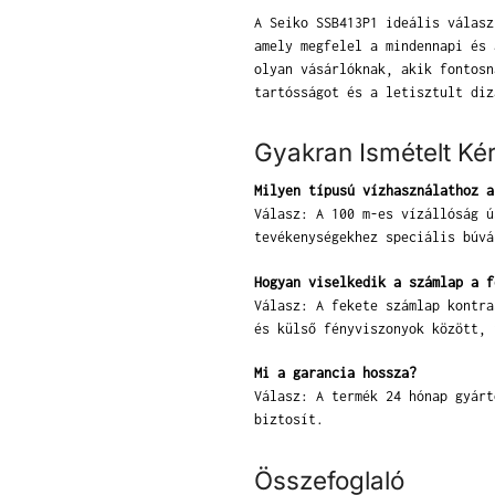
A Seiko SSB413P1 ideális válasz
amely megfelel a mindennapi és 
olyan vásárlóknak, akik fontosn
tartósságot és a letisztult diz
Gyakran Ismételt Ké
Milyen típusú vízhasználathoz a
Válasz: A 100 m-es vízállóság ú
tevékenységekhez speciális búvá
Hogyan viselkedik a számlap a f
Válasz: A fekete számlap kontra
és külső fényviszonyok között, 
Mi a garancia hossza?
Válasz: A termék 24 hónap gyárt
biztosít.
Összefoglaló