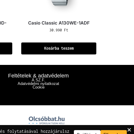
0D-
Casio Classic A130WE-1ADF
30.990
Ft
Kosárba teszem
Feltételek & adatvédelem
Á.SZ.F.
Adatvédelmi nyilatkozat
Cookie