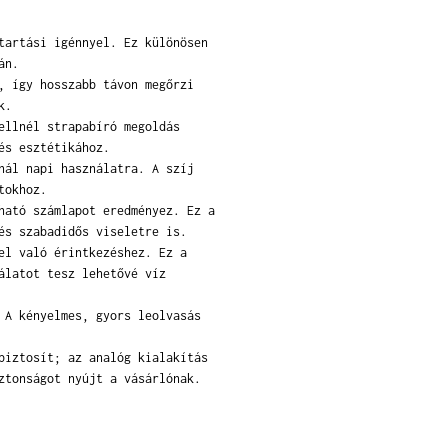
tartási igénnyel. Ez különösen
án.
, így hosszabb távon megőrzi
k.
ellnél strapabíró megoldás
és esztétikához.
nál napi használatra. A szíj
tokhoz.
ható számlapot eredményez. Ez a
és szabadidős viseletre is.
el való érintkezéshez. Ez a
álatot tesz lehetővé víz
 A kényelmes, gyors leolvasás
biztosít; az analóg kialakítás
ztonságot nyújt a vásárlónak.