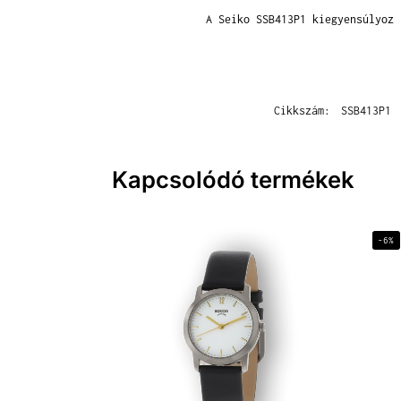
A Seiko SSB413P1 kiegyensúlyoz
Cikkszám:
SSB413P1
Kapcsolódó termékek
-6%