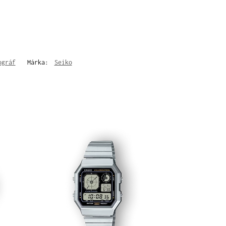
ográf
Márka:
Seiko