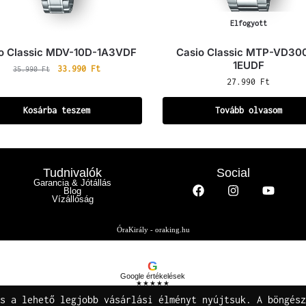
Elfogyott
o Classic MDV-10D-1A3VDF
Casio Classic MTP-VD30
1EUDF
33.990
Ft
35.990
Ft
27.990
Ft
Kosárba teszem
Tovább olvasom
Tudnivalók
Social
Garancia & Jótállás
Blog
Vízállóság
ÓraKirály - oraking.hu
G
Google értékelések
★★★★★