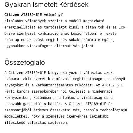
Gyakran Ismételt Kérdések
Citizen AT8189-61E vélemény?
Általános vélemények szerint a modell megbízható
energiaellátást és tartósságot kínál a titán tok és az Eco-
Drive szerkezet kombinációjának köszönhetően. A fekete
számlap és az ezüst megjelenés sokak számára elegáns,
ugyanakkor visszafogott alternatívát jelent.
Összefoglaló
A Citizen AT8189-61E kiegyensúlyozott választás azok
számára, akik szeretik a műszaki megbízhatóságot, a könnyű
anyagokat és a karbantartásmentes működést. Az AT8189-61E
Férfi karóra szerepkörében jól teljesít a mindennapi
környezetben, különösen, ha fontos a vízállóság és a
hosszabb garanciális háttér. A Citizen AT8189-61E ár
szempontjából érdemes összevetni más, hasonló technológiájú
modellekkel, hogy a személyes igényekhez leginkább
illeszkedő választás szülessen.