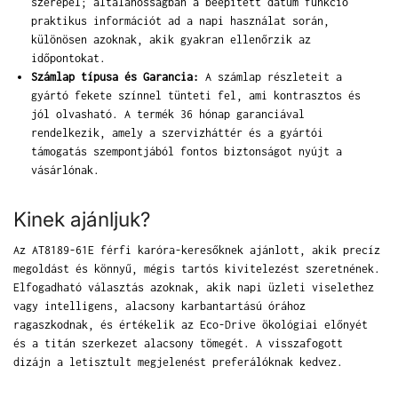
szerepel; általánosságban a beépített dátum funkció
praktikus információt ad a napi használat során,
különösen azoknak, akik gyakran ellenőrzik az
időpontokat.
Számlap típusa és Garancia:
A számlap részleteit a
gyártó fekete színnel tünteti fel, ami kontrasztos és
jól olvasható. A termék 36 hónap garanciával
rendelkezik, amely a szervizháttér és a gyártói
támogatás szempontjából fontos biztonságot nyújt a
vásárlónak.
Kinek ajánljuk?
Az AT8189-61E férfi karóra-keresőknek ajánlott, akik precíz
megoldást és könnyű, mégis tartós kivitelezést szeretnének.
Elfogadható választás azoknak, akik napi üzleti viselethez
vagy intelligens, alacsony karbantartású órához
ragaszkodnak, és értékelik az Eco-Drive ökológiai előnyét
és a titán szerkezet alacsony tömegét. A visszafogott
dizájn a letisztult megjelenést preferálóknak kedvez.