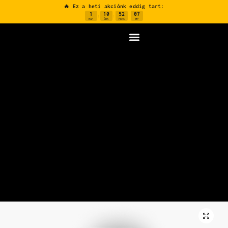
🔥 Ez a heti akciónk eddig tart:
1
10
52
06
:
:
:
NAP
ÓRA
PERC
MP