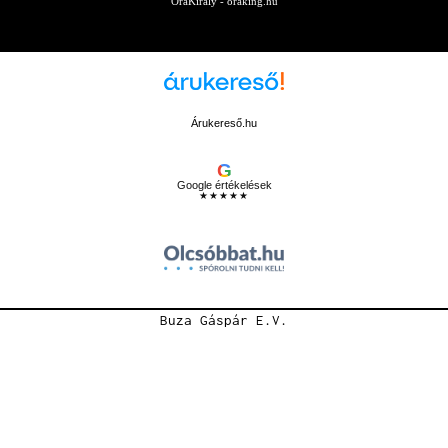
ÓraKirály - oraking.hu
Árukereső.hu
G
Google értékelések
★★★★★
Buza Gáspár E.V.