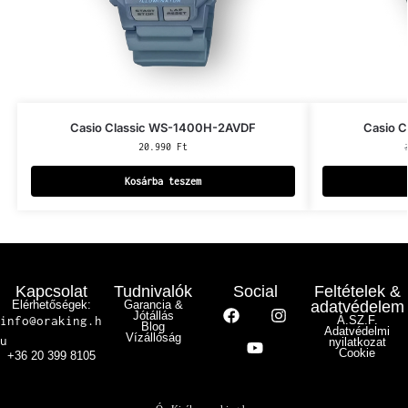
Casio Classic WS-1400H-2AVDF
Casio 
20.990
Ft
Kosárba teszem
Kapcsolat
Tudnivalók
Social
Feltételek &
Elérhetőségek:
Garancia &
adatvédelem
Jótállás
info@oraking.h
Á.SZ.F.
Blog
Adatvédelmi
Vízállóság
u
nyilatkozat
Cookie
+36 20 399 8105