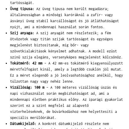
tartósságát.
Üveg típusa:
Az üveg típusa nem került megadásra;
általánosságban a minőségi karóráknál a zafír- vagy
ásványi üveg stabil karcállóságot és jó átláthatóságot
nyújt, ami a mindennapi használat során fontos.
Szíj anyaga:
A szíj anyagát nem részletezik; a fém
ötvözetek vagy titán szíjak tartósságot és egységes
megjelenést biztosítanak, míg bőr- vagy
szövetkialakítások kényelmet adhatnak. A modell ezüst
színű szíja elegáns, versenyképes megjelenést kölcsönöz.
Tokátmérő: 42 mm
– A 42 mm-es tokátmérő kiegyensúlyozott
méretfelfogást kínál, amely a legtöbb csuklón jól mutat.
Ez a méret elegendő a jó leolvashatósághoz anélkül, hogy
túlzottan nagy vagy nehéz lenne.
Vízállóság: 100 m
– A 100 méteres vízállóság úszás és
napi vízhasználat során megbízhatóságot ad, ami a
mindennapi életben praktikus előny. Az iparági gyakorlat
szerint ez a szint megfelel az alapvető
vízterheléseknek, de búvárkodáshoz nem helyettesíti a
speciális merülőórákat.
Dátumkijelző:
A konkrét dátumkijelző részlete nem