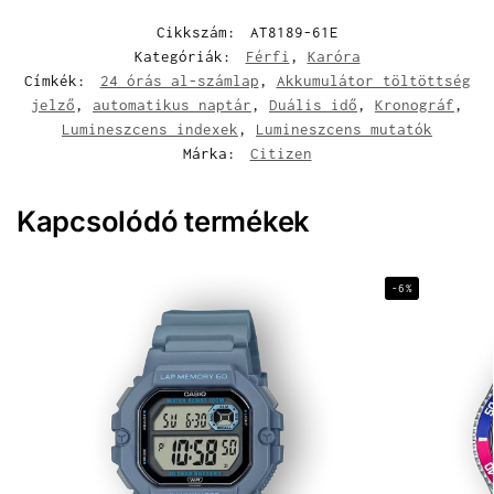
Cikkszám:
AT8189-61E
Kategóriák:
Férfi
,
Karóra
Címkék:
24 órás al-számlap
,
Akkumulátor töltöttség
jelző
,
automatikus naptár
,
Duális idő
,
Kronográf
,
Lumineszcens indexek
,
Lumineszcens mutatók
Márka:
Citizen
Kapcsolódó termékek
-6%