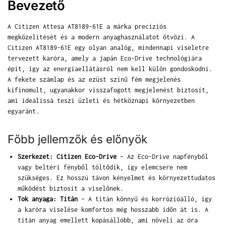
Bevezető
A Citizen Attesa AT8189-61E a márka precíziós
megközelítését és a modern anyaghasználatot ötvözi. A
Citizen AT8189-61E egy olyan analóg, mindennapi viseletre
tervezett karóra, amely a japán Eco-Drive technológiára
épít, így az energiaellátásról nem kell külön gondoskodni.
A fekete számlap és az ezüst színű fém megjelenés
kifinomult, ugyanakkor visszafogott megjelenést biztosít,
ami ideálissá teszi üzleti és hétköznapi környezetben
egyaránt.
Főbb jellemzők és előnyök
Szerkezet: Citizen Eco-Drive
– Az Eco-Drive napfényből
vagy beltéri fényből töltődik, így elemcsere nem
szükséges. Ez hosszú távon kényelmet és környezettudatos
működést biztosít a viselőnek.
Tok anyaga: Titán
– A titán könnyű és korrózióálló, így
a karóra viselése komfortos még hosszabb időn át is. A
titán anyag emellett kopásállóbb, ami növeli az óra